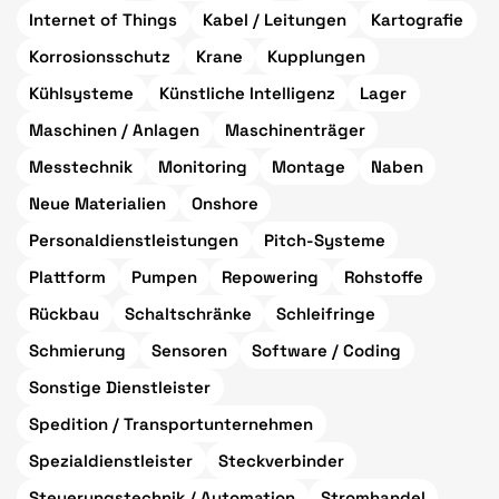
Internet of Things
Kabel / Leitungen
Kartografie
Korrosionsschutz
Krane
Kupplungen
Kühlsysteme
Künstliche Intelligenz
Lager
Maschinen / Anlagen
Maschinenträger
Messtechnik
Monitoring
Montage
Naben
Neue Materialien
Onshore
Personaldienstleistungen
Pitch-Systeme
Plattform
Pumpen
Repowering
Rohstoffe
Rückbau
Schaltschränke
Schleifringe
Schmierung
Sensoren
Software / Coding
Sonstige Dienstleister
Spedition / Transportunternehmen
Spezialdienstleister
Steckverbinder
Steuerungstechnik / Automation
Stromhandel