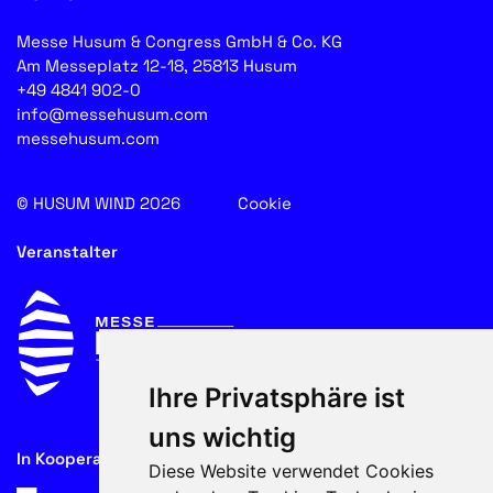
Messe Husum & Congress GmbH & Co. KG
Am Messeplatz 12-18, 25813 Husum
+49 4841 902-0
info@messehusum.com
messehusum.com
© HUSUM WIND 2026
Cookie
Veranstalter
Ihre Privatsphäre ist
uns wichtig
In Kooperation mit
Diese Website verwendet Cookies