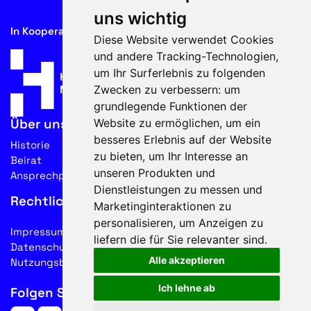
uns wichtig
In Kooperation mit
Diese Website verwendet Cookies
und andere Tracking-Technologien,
um Ihr Surferlebnis zu folgenden
Zwecken zu verbessern:
um
grundlegende Funktionen der
Website zu ermöglichen
,
um ein
Über uns
besseres Erlebnis auf der Website
Historie
zu bieten
,
um Ihr Interesse an
Beirat
unseren Produkten und
Ansprechpartner
Dienstleistungen zu messen und
Rechtliches
Marketinginteraktionen zu
personalisieren
,
um Anzeigen zu
Impressum
liefern die für Sie relevanter sind
.
Datenschutz
Alle akzeptieren
Nutzungsbedingungen
Ich lehne ab
Folgen Sie uns auf Social Media