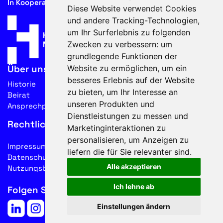
In Kooperation mit
Diese Website verwendet Cookies
und andere Tracking-Technologien,
um Ihr Surferlebnis zu folgenden
Zwecken zu verbessern:
um
grundlegende Funktionen der
Website zu ermöglichen
,
um ein
Über uns
besseres Erlebnis auf der Website
Historie
zu bieten
,
um Ihr Interesse an
Beirat
unseren Produkten und
Ansprechpartner
Dienstleistungen zu messen und
Rechtliches
Marketinginteraktionen zu
personalisieren
,
um Anzeigen zu
Impressum
liefern die für Sie relevanter sind
.
Datenschutz
Alle akzeptieren
Nutzungsbedingungen
Ich lehne ab
Folgen Sie uns auf Social Media
Einstellungen ändern