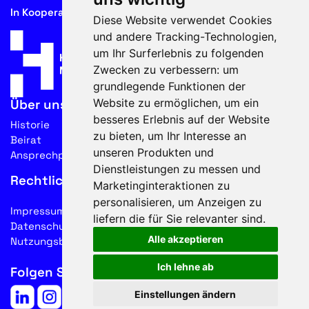
In Kooperation mit
Diese Website verwendet Cookies
und andere Tracking-Technologien,
um Ihr Surferlebnis zu folgenden
Zwecken zu verbessern:
um
grundlegende Funktionen der
Website zu ermöglichen
,
um ein
Über uns
besseres Erlebnis auf der Website
Historie
zu bieten
,
um Ihr Interesse an
Beirat
unseren Produkten und
Ansprechpartner
Dienstleistungen zu messen und
Rechtliches
Marketinginteraktionen zu
personalisieren
,
um Anzeigen zu
Impressum
liefern die für Sie relevanter sind
.
Datenschutz
Alle akzeptieren
Nutzungsbedingungen
Ich lehne ab
Folgen Sie uns auf Social Media
Einstellungen ändern