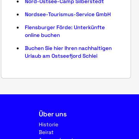
Nord-Ostsee-Camp Silberstedt
Nordsee-Tourismus-Service GmbH
Flensburger Förde: Unterkünfte
online buchen
Buchen Sie hier Ihren nachhaltigen
Urlaub am Ostseefjord Schlei
Über uns
Historie
Beirat