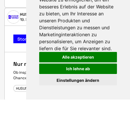
besseres Erlebnis auf der Website
zu bieten
,
um Ihr Interesse an
HUSUM WIND
19. September 2025
unseren Produkten und
Dienstleistungen zu messen und
Marketinginteraktionen zu
Story
personalisieren
,
um Anzeigen zu
liefern die für Sie relevanter sind
.
Alle akzeptieren
Nur noch ein Tag!
Ich lehne ab
Ob inspirierende Talks oder die WINDCareer – nutze die
Chance und mach das Beste aus dem letzten Tag.
Einstellungen ändern
HUSUM WIND 2025
HUSUM WIND
18. September 2025