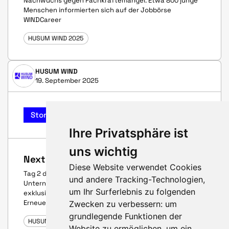
Nachwuchs gegen Fachkräftemangel: Etwa 800 junge
Menschen informierten sich auf der Jobbörse
WINDCareer
HUSUM WIND 2025
HUSUM WIND
19. September 2025
Story
Ihre Privatsphäre ist
uns wichtig
Next Generation trifft Windindustrie!
Diese Website verwendet Cookies
Tag 2 der WINDCareer ist in vollem Gange – im NCC geben
und andere Tracking-Technologien,
Unternehmen, Organisationen und Hochschulen
um Ihr Surferlebnis zu folgenden
exklusive Einblicke in Karrierewege in der Wind- und
Erneuerbaren-Energien-Branche.
Zwecken zu verbessern:
um
grundlegende Funktionen der
HUSUM WIND 2025
Website zu ermöglichen
,
um ein