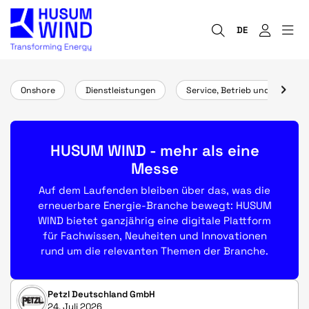
DE
Onshore
Dienstleistungen
Service, Betrieb und Wartung
HUSUM WIND - mehr als eine
Messe
Auf dem Laufenden bleiben über das, was die
erneuerbare Energie-Branche bewegt: HUSUM
WIND bietet ganzjährig eine digitale Plattform
für Fachwissen, Neuheiten und Innovationen
rund um die relevanten Themen der Branche.
Petzl Deutschland GmbH
24. Juli 2026