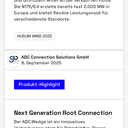
und 50 Prozent Anteil an der verkauften Flotte.
Die N175/6.X erzielte bereits fast 2.000 MW in
Europa und bietet flexible Leistungsmodi für
verschiedenste Standorte.
HUSUM WIND 2025
ADC Connection Solutions GmbH
8. September 2025
Produkt-Highlight
Next Generation Root Connection
Der ADC.Wedge ist ein innovatives
Verbindungssystem für Rotorblätter. Dieses