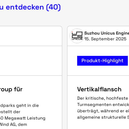
zu entdecken (40)
Suzhou Unicus Engine
15. September 2025
Produkt-Highlight
roup für
Vertikalflansch
Der kritische, hochfeste
Turmsegmenten entwicke
dparks geht in die
überträgt, während er ei
tellt der
allgemeine strukturelle 
40 Megawatt Leistung
Wind AG, dem