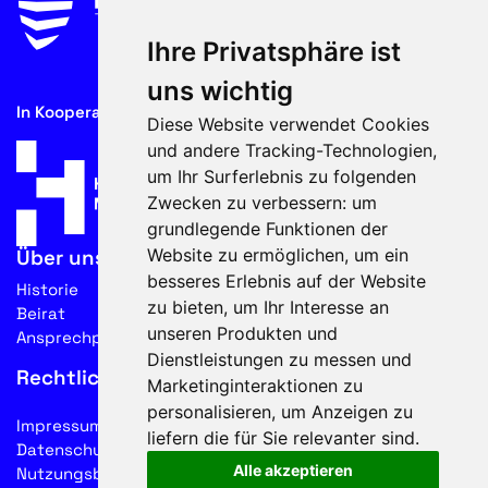
Ihre Privatsphäre ist
uns wichtig
In Kooperation mit
Diese Website verwendet Cookies
und andere Tracking-Technologien,
um Ihr Surferlebnis zu folgenden
Zwecken zu verbessern:
um
grundlegende Funktionen der
Website zu ermöglichen
,
um ein
Über uns
besseres Erlebnis auf der Website
Historie
zu bieten
,
um Ihr Interesse an
Beirat
unseren Produkten und
Ansprechpartner
Dienstleistungen zu messen und
Rechtliches
Marketinginteraktionen zu
personalisieren
,
um Anzeigen zu
Impressum
liefern die für Sie relevanter sind
.
Datenschutz
Alle akzeptieren
Nutzungsbedingungen