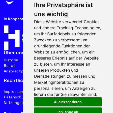
Ihre Privatsphäre ist
uns wichtig
In Kooperation mit
Diese Website verwendet Cookies
und andere Tracking-Technologien,
um Ihr Surferlebnis zu folgenden
Zwecken zu verbessern:
um
grundlegende Funktionen der
Website zu ermöglichen
,
um ein
Über uns
besseres Erlebnis auf der Website
Historie
zu bieten
,
um Ihr Interesse an
Beirat
unseren Produkten und
Ansprechpartner
Dienstleistungen zu messen und
Rechtliches
Marketinginteraktionen zu
personalisieren
,
um Anzeigen zu
Impressum
liefern die für Sie relevanter sind
.
Datenschutz
Alle akzeptieren
Nutzungsbedingungen
Ich lehne ab