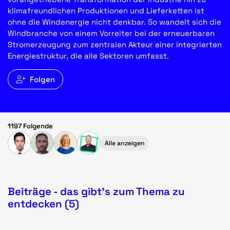
klimafreundlichen Produktionen und Lieferketten ist
ohne die Windenergie nicht denkbar. So wandelt sich die
Windbranche von einem Vorreiter bei der erneuerbaren
Stromerzeugung zum zentralen Akteur einer integrierten
Energiestruktur, die alle Sektoren umfasst.
Folgen
1197 Folgende
Alle anzeigen
Beiträge - das gibt's zum Thema zu
entdecken (5)