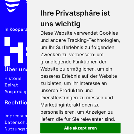
Ihre Privatsphäre ist
uns wichtig
In Kooperation mit
Diese Website verwendet Cookies
und andere Tracking-Technologien,
um Ihr Surferlebnis zu folgenden
Zwecken zu verbessern:
um
grundlegende Funktionen der
Website zu ermöglichen
,
um ein
Über uns
besseres Erlebnis auf der Website
Historie
zu bieten
,
um Ihr Interesse an
Beirat
unseren Produkten und
Ansprechpartner
Dienstleistungen zu messen und
Rechtliches
Marketinginteraktionen zu
personalisieren
,
um Anzeigen zu
Impressum
liefern die für Sie relevanter sind
.
Datenschutz
Alle akzeptieren
Nutzungsbedingungen