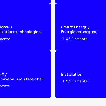
ions- /
Smart Energy /
kationstechnologien
Energieversorgung
emente
43 Elemente
 X /
Installation
umwandlung / Speicher
23 Elemente
emente