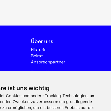
Über uns
Historie
Beirat
Ansprechpartner
Rechtliches
Impressum
re ist uns wichtig
Datenschutz
et Cookies und andere Tracking-Technologien, um
Nutzungsbedingungen
olgenden Zwecken zu verbessern:
um grundlegende
e zu ermöglichen
,
um ein besseres Erlebnis auf der
Folgen Sie uns auf Social