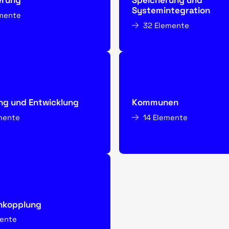
erung
Speicherung und
Systemintegration
emente
32 Elemente
ng und Entwicklung
Kommunen
mente
14 Elemente
nkopplung
mente