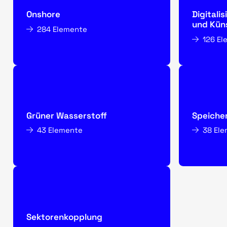
Onshore
Digitali
und Küns
284 Elemente
126 E
Grüner Wasserstoff
Speiche
43 Elemente
38 El
Sektorenkopplung