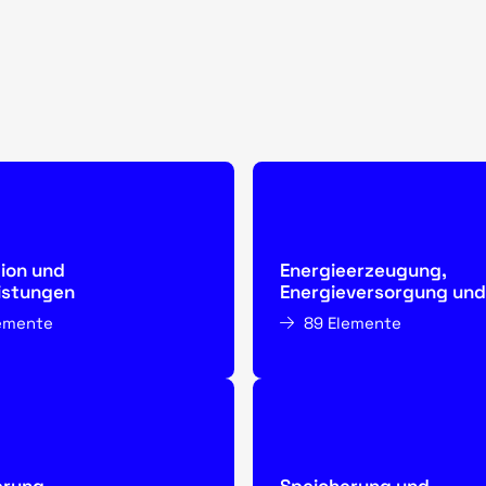
ion und
Energieerzeugung,
istungen
Energieversorgung und
Netzbetrieb
lemente
89 Elemente