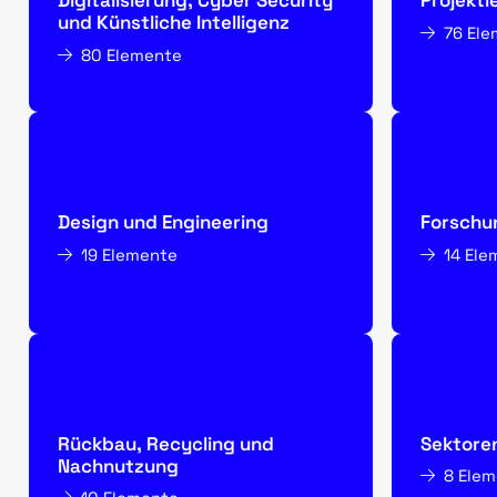
Digitalisierung, Cyber Security
Projekti
und Künstliche Intelligenz
76 El
80 Elemente
Design und Engineering
Forschu
19 Elemente
14 Ele
Rückbau, Recycling und
Sektore
Nachnutzung
8 Ele