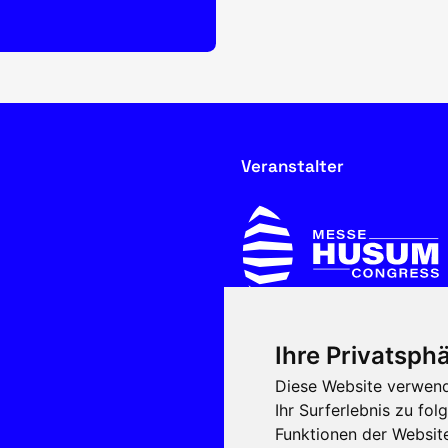
Veranstalter
Ihre Privatsphä
In Kooperation mit
Diese Website verwend
Ihr Surferlebnis zu f
Funktionen der Websit