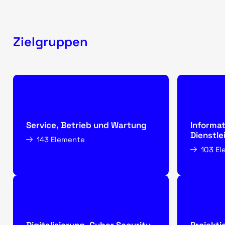
Zielgruppen
Service, Betrieb und Wartung
Informat
Dienstle
143 Elemente
103 E