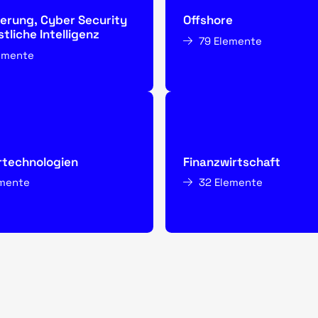
sierung, Cyber Security
Offshore
tliche Intelligenz
79 Elemente
lemente
rtechnologien
Finanzwirtschaft
emente
32 Elemente