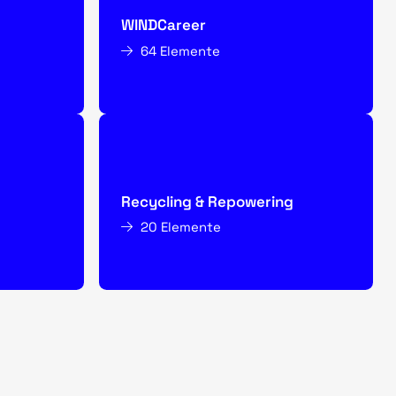
WINDCareer
64 Elemente
Recycling & Repowering
20 Elemente