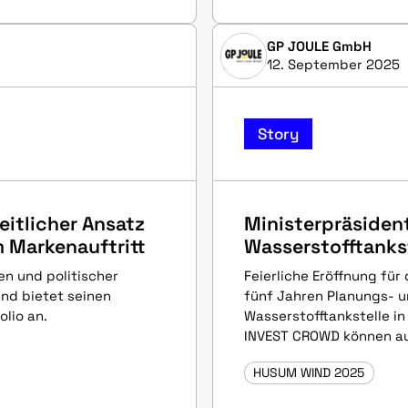
GP JOULE GmbH
12. September 2025
Story
eitlicher Ansatz
Ministerpräsident
 Markenauftritt
Wasserstofftankst
n und politischer
Feierliche Eröffnung für 
nd bietet seinen
fünf Jahren Planungs- u
lio an.
Wasserstofftankstelle i
INVEST CROWD können auc
HUSUM WIND 2025