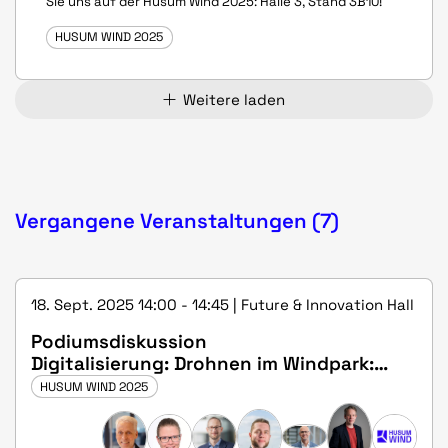
Sie uns auf der Husum Wind 2025: Halle 3, Stand 3B10!
HUSUM WIND 2025
Weitere laden
Vergangene Veranstaltungen (7)
18. Sept. 2025 14:00 - 14:45 | Future & Innovation Hall
Podiumsdiskussion
Digitalisierung: Drohnen im Windpark:
Gamechanger oder überbewertetes
HUSUM WIND 2025
Gadget?