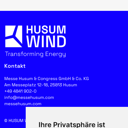
Kontakt
Messe Husum & Congress GmbH & Co. KG
Am Messeplatz 12-18, 25813 Husum
+49 4841 902-0
info@messehusum.com
messehusum.com
© HUSUM WIND 2026
Cookie
Ihre Privatsphäre ist