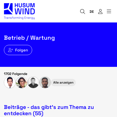
DE
Betrieb / Wartung
Folgen
1702 Folgende
Alle anzeigen
Beiträge - das gibt's zum Thema zu
entdecken (55)