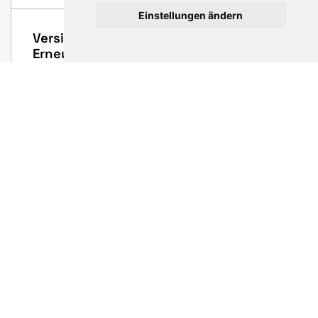
Einstellungen ändern
Versicherungen und Finanzen für die
Erneuerbaren
Ob Batteriespeicher, Photovoltaikanlagen (PV),
Windparks, Flächen- und Immobilienabsicherung oder
Finanzdienstleistungen – wir entwickelnindividuelle
Schutzkonzepte, die Ihre Investitionen und
Projektelangfristig absichern.
HUSUM WIND 2025
HUSUM WIND
26. März 2025
Pressemeldung