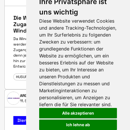
Ihre Privatsphäre ist
uns wichtig
Die Wahl der richtigen
Diese Website verwendet Cookies
Zugangsausrüstung für
und andere Tracking-Technologien,
Windkraftanlagen
um Ihr Surferlebnis zu folgenden
Da Windkraftanlagen immer höher und komplexer
Zwecken zu verbessern:
um
werden, ist sichere, effiziente und intelligente
grundlegende Funktionen der
Zugangsausrüstung für Windkraftanlagen wichtiger
Website zu ermöglichen
,
um ein
denn je. Von der Nachrüstung bestehender Anlagen bis
hin zur Ausstattung neuer Hochleistungstürme müssen
besseres Erlebnis auf der Website
Entwickler und Betreiber von Windparks strategische
zu bieten
,
um Ihr Interesse an
unseren Produkten und
HUSUM WIND 2025
Dienstleistungen zu messen und
Marketinginteraktionen zu
ARGE Kuranz
personalisieren
,
um Anzeigen zu
11. September 2025
liefern die für Sie relevanter sind
.
Alle akzeptieren
Dienstleistungs-Highlight
Ich lehne ab