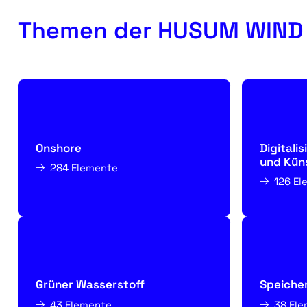
Themen der HUSUM WIND
Onshore
Digitali
und Küns
284 Elemente
126 E
Grüner Wasserstoff
Speiche
43 Elemente
38 El