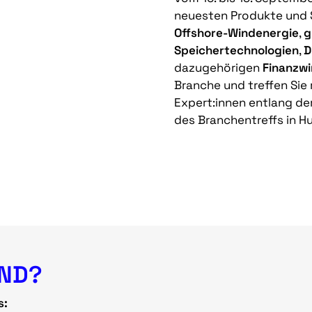
neuesten Produkte und 
Offshore-Windenergie
,
g
Speichertechnologien
,
D
dazugehörigen
Finanzwi
Branche und treffen Si
Expert:innen entlang de
des Branchentreffs in H
IND?
s: