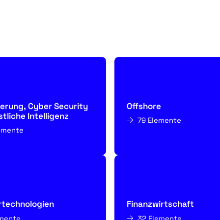
sierung, Cyber Security
Offshore
tliche Intelligenz
79 Elemente
lemente
rtechnologien
Finanzwirtschaft
emente
32 Elemente