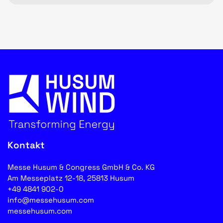
Kontakt
Messe Husum & Congress GmbH & Co. KG
Am Messeplatz 12-18, 25813 Husum
+49 4841 902-0
info@messehusum.com
messehusum.com