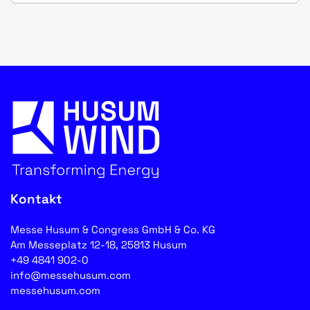
Kontakt
Messe Husum & Congress GmbH & Co. KG
Am Messeplatz 12-18, 25813 Husum
+49 4841 902-0
info@messehusum.com
messehusum.com