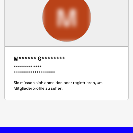
M
M****** G********
********* ****
********************
Sie müssen sich anmelden oder registrieren, um
Mitgliederprofile zu sehen.