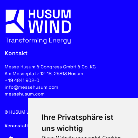
Kontakt
Messe Husum & Congress GmbH & Co. KG
Am Messeplatz 12-18, 25813 Husum
+49 4841 902-0
info@messehusum.com
messehusum.com
© HUSUM WIND 2026
Cookie
Ihre Privatsphäre ist
Veranstalter
uns wichtig
Diese Website verwendet Cookies