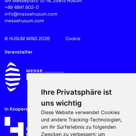
Am Messeplatz 12-18, 25813 Husum
+49 4841 902-0
info@messehusum.com
messehusum.com
© HUSUM WIND 2026
Cookie
Veranstalter
Ihre Privatsphäre ist
uns wichtig
In Kooperation mit
Diese Website verwendet Cookies
und andere Tracking-Technologien,
um Ihr Surferlebnis zu folgenden
Zwecken zu verbessern:
um