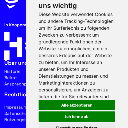
uns wichtig
Diese Website verwendet Cookies
und andere Tracking-Technologien,
In Kooperation mit
um Ihr Surferlebnis zu folgenden
Zwecken zu verbessern:
um
grundlegende Funktionen der
Website zu ermöglichen
,
um ein
besseres Erlebnis auf der Website
zu bieten
,
um Ihr Interesse an
Über uns
unseren Produkten und
Historie
Dienstleistungen zu messen und
Beirat
Marketinginteraktionen zu
Ansprechpartner
personalisieren
,
um Anzeigen zu
Rechtliches
liefern die für Sie relevanter sind
.
Alle akzeptieren
Impressum
Datenschutz
Ich lehne ab
Nutzungsbedingungen
Einstellungen ändern