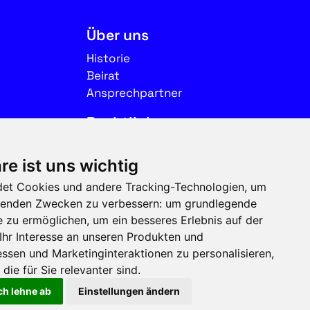
Über uns
Historie
Beirat
Ansprechpartner
Rechtliches
Impressum
re ist uns wichtig
Datenschutz
et Cookies und andere Tracking-Technologien, um
Nutzungsbedingungen
olgenden Zwecken zu verbessern:
um grundlegende
e zu ermöglichen
,
um ein besseres Erlebnis auf der
Folgen Sie uns auf Social
Ihr Interesse an unseren Produkten und
Media
ssen und Marketinginteraktionen zu personalisieren
,
die für Sie relevanter sind
.
ch lehne ab
Einstellungen ändern