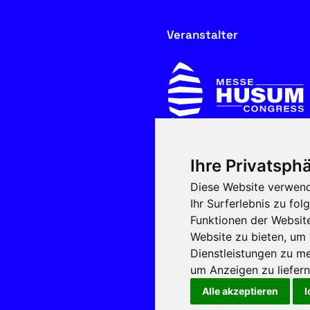
Veranstalter
Ihre Privatsphä
In Kooperation mit
Diese Website verwend
Ihr Surferlebnis zu f
Funktionen der Websit
Website zu bieten
,
um 
Dienstleistungen zu me
um Anzeigen zu liefern 
Alle akzeptieren
I