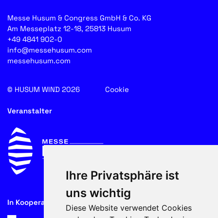
Messe Husum & Congress GmbH & Co. KG
Am Messeplatz 12-18, 25813 Husum
+49 4841 902-0
info@messehusum.com
messehusum.com
© HUSUM WIND 2026
Cookie
Veranstalter
Ihre Privatsphäre ist
uns wichtig
In Kooperation mit
Diese Website verwendet Cookies