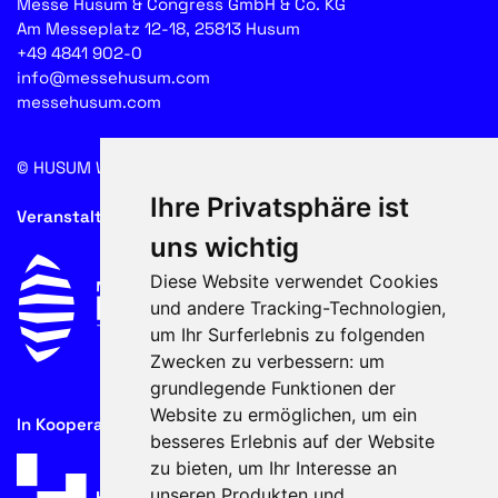
Messe Husum & Congress GmbH & Co. KG
Am Messeplatz 12-18, 25813 Husum
+49 4841 902-0
info@messehusum.com
messehusum.com
© HUSUM WIND 2026
Cookie
Ihre Privatsphäre ist
Veranstalter
uns wichtig
Diese Website verwendet Cookies
und andere Tracking-Technologien,
um Ihr Surferlebnis zu folgenden
Zwecken zu verbessern:
um
grundlegende Funktionen der
Website zu ermöglichen
,
um ein
In Kooperation mit
besseres Erlebnis auf der Website
zu bieten
,
um Ihr Interesse an
unseren Produkten und