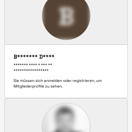
B
B******* D****
******* **** * *** **
*****************
Sie müssen sich anmelden oder registrieren, um
Mitgliederprofile zu sehen.