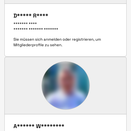
D***** R****
******* ****
******* ******* *******
Sie müssen sich anmelden oder registrieren, um
Mitgliederprofile zu sehen.
A****** W********