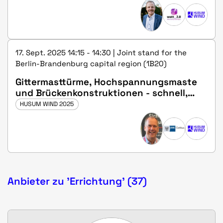
17. Sept. 2025 14:15 - 14:30 | Joint stand for the
Berlin-Brandenburg capital region (1B20)
Gittermasttürme, Hochspannungsmaste
und Brückenkonstruktionen - schnell,
sicher, dokumentiert und querkraftfrei
HUSUM WIND 2025
verschraubt
Anbieter zu 'Errichtung' (37)