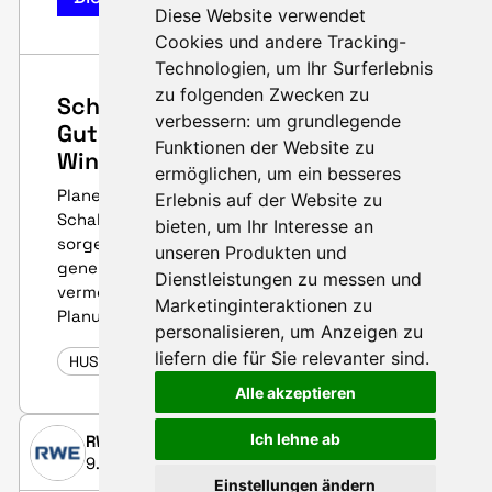
Diese Website verwendet
Cookies und andere Tracking-
Technologien, um Ihr Surferlebnis
zu folgenden Zwecken zu
Schallimmissionsprognosen und
verbessern:
um grundlegende
Gutachten für
Funktionen der Website zu
Windenergieanlagen
ermöglichen
,
um ein besseres
Planen Sie ein Windenergieprojekt? Unsere
Erlebnis auf der Website zu
Schallimmissionsprognosen und Gutachten
bieten
,
um Ihr Interesse an
sorgen dafür, dass Ihr Vorhaben reibungslos
unseren Produkten und
genehmigt wird und Sie böse Überraschungen
Dienstleistungen zu messen und
vermeiden. Jetzt erfahren, wie Sie mit uns
Marketinginteraktionen zu
Planungssicherheit gewinnen!
personalisieren
,
um Anzeigen zu
liefern die für Sie relevanter sind
.
HUSUM WIND 2025
Alle akzeptieren
Ich lehne ab
RWE
9. September 2025
Einstellungen ändern