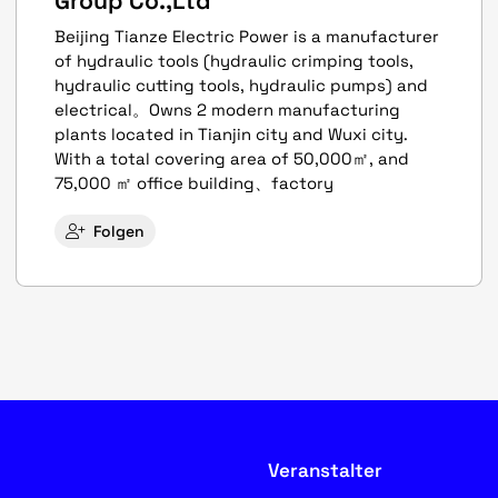
Group Co.,Ltd
Beijing Tianze Electric Power is a manufacturer
of hydraulic tools (hydraulic crimping tools,
hydraulic cutting tools, hydraulic pumps) and
electrical。Owns 2 modern manufacturing
plants located in Tianjin city and Wuxi city.
With a total covering area of 50,000㎡, and
75,000 ㎡ office building、factory
Folgen
Veranstalter