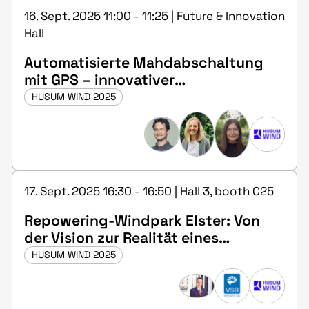
16. Sept. 2025 11:00 - 11:25 | Future & Innovation
Hall
Automatisierte Mahdabschaltung
mit GPS – innovativer
Greifvogelschutz im Großprojekt
HUSUM WIND 2025
17. Sept. 2025 16:30 - 16:50 | Hall 3, booth C25
Repowering-Windpark Elster: Von
der Vision zur Realität eines
europäischen Leuchtturmprojekts
HUSUM WIND 2025