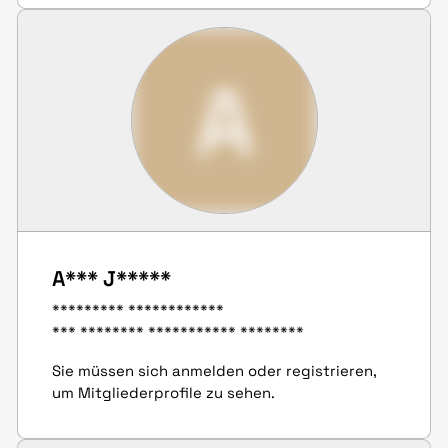
A
A*** J*****
********* ************
*** ******** *********** ********
Sie müssen sich anmelden oder registrieren,
um Mitgliederprofile zu sehen.