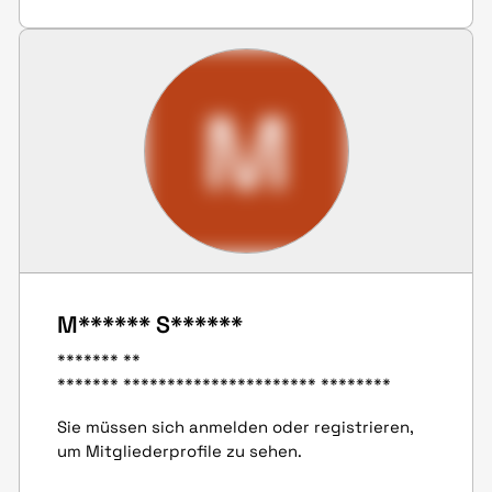
M
M****** S******
******* **
******* ********************** ********
Sie müssen sich anmelden oder registrieren,
um Mitgliederprofile zu sehen.