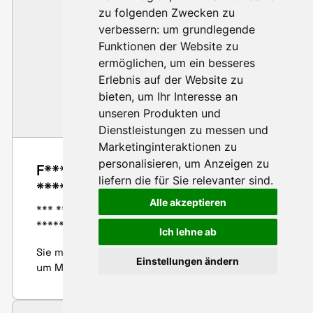
zu folgenden Zwecken zu
F
verbessern:
um grundlegende
Funktionen der Website zu
ermöglichen
,
um ein besseres
Erlebnis auf der Website zu
bieten
,
um Ihr Interesse an
unseren Produkten und
Dienstleistungen zu messen und
Marketinginteraktionen zu
personalisieren
,
um Anzeigen zu
F************ v**
liefern die für Sie relevanter sind
.
*****************
Alle akzeptieren
*** ******** ****
****************
Ich lehne ab
Sie müssen sich anmelden oder registrieren,
Einstellungen ändern
um Mitgliederprofile zu sehen.