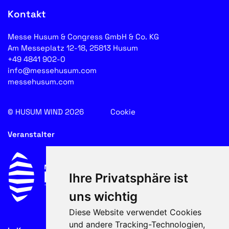
Kontakt
Messe Husum & Congress GmbH & Co. KG
Am Messeplatz 12-18, 25813 Husum
+49 4841 902-0
info@messehusum.com
messehusum.com
© HUSUM WIND 2026
Cookie
Veranstalter
Ihre Privatsphäre ist
uns wichtig
Diese Website verwendet Cookies
und andere Tracking-Technologien,