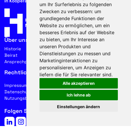
In Kooperation mit
um Ihr Surferlebnis zu folgenden
Zwecken zu verbessern:
um
grundlegende Funktionen der
Website zu ermöglichen
,
um ein
besseres Erlebnis auf der Website
zu bieten
,
um Ihr Interesse an
Über uns
unseren Produkten und
Historie
Dienstleistungen zu messen und
Beirat
Marketinginteraktionen zu
Ansprechpartner
personalisieren
,
um Anzeigen zu
Rechtliches
liefern die für Sie relevanter sind
.
Alle akzeptieren
Impressum
Datenschutz
Ich lehne ab
Nutzungsbedingungen
Einstellungen ändern
Folgen Sie uns auf Social Media