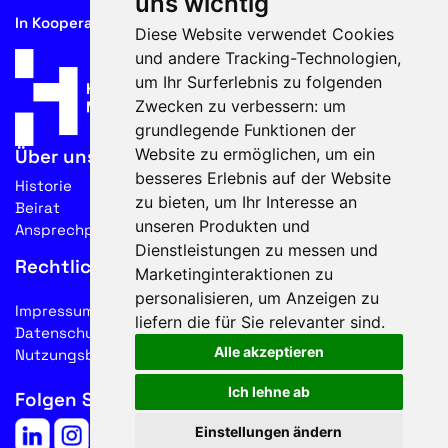
uns wichtig
In Kooperation mit
Diese Website verwendet Cookies
und andere Tracking-Technologien,
um Ihr Surferlebnis zu folgenden
Zwecken zu verbessern:
um
grundlegende Funktionen der
Website zu ermöglichen
,
um ein
Über uns
besseres Erlebnis auf der Website
Historie
zu bieten
,
um Ihr Interesse an
Beirat
unseren Produkten und
Ansprechpartner
Dienstleistungen zu messen und
Rechtliches
Marketinginteraktionen zu
personalisieren
,
um Anzeigen zu
Impressum
liefern die für Sie relevanter sind
.
Datenschutz
Alle akzeptieren
Nutzungsbedingungen
Ich lehne ab
Folgen Sie uns auf Social Media
Einstellungen ändern