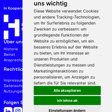
uns wichtig
In Kooperation mit
Diese Website verwendet Cookies
und andere Tracking-Technologien,
um Ihr Surferlebnis zu folgenden
Zwecken zu verbessern:
um
grundlegende Funktionen der
Website zu ermöglichen
,
um ein
Über uns
besseres Erlebnis auf der Website
Historie
zu bieten
,
um Ihr Interesse an
Beirat
unseren Produkten und
Ansprechpartner
Dienstleistungen zu messen und
Rechtliches
Marketinginteraktionen zu
personalisieren
,
um Anzeigen zu
Impressum
liefern die für Sie relevanter sind
.
Datenschutz
Alle akzeptieren
Nutzungsbedingungen
Ich lehne ab
Folgen Sie uns auf Social Media
Einstellungen ändern