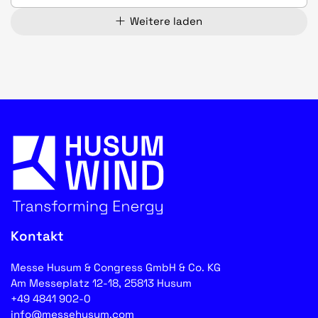
Weitere laden
Kontakt
Messe Husum & Congress GmbH & Co. KG
Am Messeplatz 12-18, 25813 Husum
+49 4841 902-0
info@messehusum.com