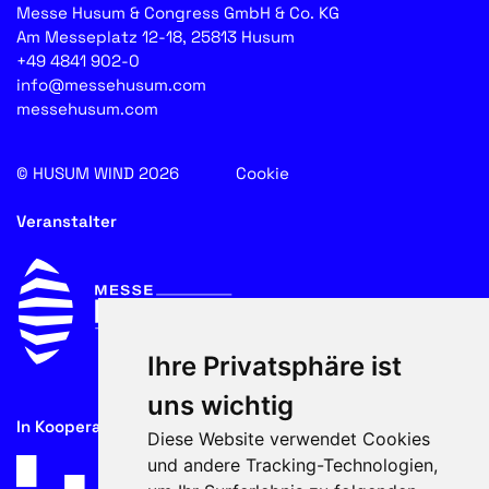
Messe Husum & Congress GmbH & Co. KG
Am Messeplatz 12-18, 25813 Husum
+49 4841 902-0
info@messehusum.com
messehusum.com
© HUSUM WIND 2026
Cookie
Veranstalter
Ihre Privatsphäre ist
uns wichtig
In Kooperation mit
Diese Website verwendet Cookies
und andere Tracking-Technologien,