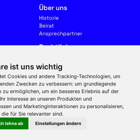
Über uns
Historie
Beirat
Ansprechpartner
Rechtliches
Impressum
re ist uns wichtig
Datenschutz
et Cookies und andere Tracking-Technologien, um
Nutzungsbedingungen
olgenden Zwecken zu verbessern:
um grundlegende
e zu ermöglichen
,
um ein besseres Erlebnis auf der
Folgen Sie uns auf Social
Ihr Interesse an unseren Produkten und
Media
ssen und Marketinginteraktionen zu personalisieren
,
die für Sie relevanter sind
.
ch lehne ab
Einstellungen ändern