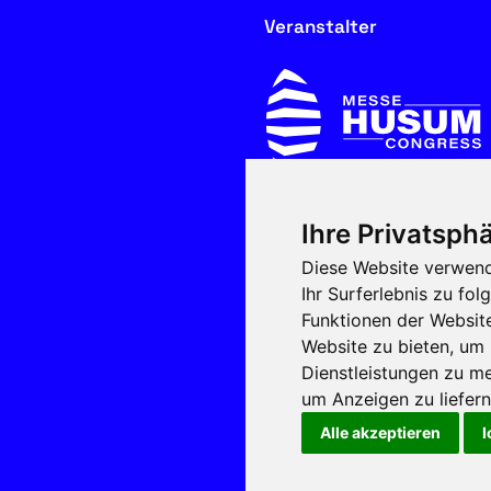
Veranstalter
Ihre Privatsphä
In Kooperation mit
Diese Website verwend
Ihr Surferlebnis zu f
Funktionen der Websit
Website zu bieten
,
um 
Dienstleistungen zu me
um Anzeigen zu liefern 
Alle akzeptieren
I