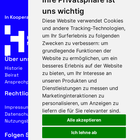
uns wichtig
In Kooperation mit
Diese Website verwendet Cookies
und andere Tracking-Technologien,
um Ihr Surferlebnis zu folgenden
Zwecken zu verbessern:
um
grundlegende Funktionen der
Website zu ermöglichen
,
um ein
Über uns
besseres Erlebnis auf der Website
Historie
zu bieten
,
um Ihr Interesse an
Beirat
unseren Produkten und
Ansprechpartner
Dienstleistungen zu messen und
Rechtliches
Marketinginteraktionen zu
personalisieren
,
um Anzeigen zu
Impressum
liefern die für Sie relevanter sind
.
Datenschutz
Alle akzeptieren
Nutzungsbedingungen
Ich lehne ab
Folgen Sie uns auf Social Media