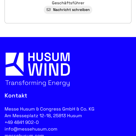
Geschäftsführer
Nachricht schreiben
Kontakt
Messe Husum & Congress GmbH & Co. KG
Am Messeplatz 12-18, 25813 Husum
+49 4841 902-0
info@messehusum.com
messehusum.com