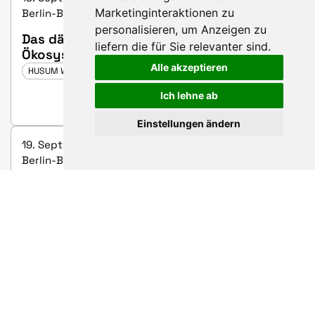
Marketinginteraktionen zu
Berlin-Brandenburg capital region (1B20)
personalisieren
,
um Anzeigen zu
Das dänische Robotik-Cluster und das
liefern die für Sie relevanter sind
.
Ökosystem
Alle akzeptieren
HUSUM WIND 2025
Ich lehne ab
D
Einstellungen ändern
19. Sept. 2025 10:20 - 10:30 | Joint stand for the
Berlin-Brandenburg capital region (1B20)
Synergien zwischen Küste und
Binnenland: Warum der Strukturwandel
alle betrifft
HUSUM WIND 2025