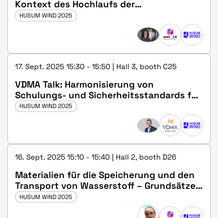
Kontext des Hochlaufs der
Wasserstoffwirtschaft – Einblicke aus den
HUSUM WIND 2025
Realla
17. Sept. 2025 15:30 - 15:50 | Hall 3, booth C25
VDMA Talk: Harmonisierung von
Schulungs- und Sicherheitsstandards für
den Transport von Windkraftanlagen
HUSUM WIND 2025
16. Sept. 2025 15:10 - 15:40 | Hall 2, booth D26
Materialien für die Speicherung und den
Transport von Wasserstoff – Grundsätze
und Erkenntnisse aus dem HyPipe-Projekt
HUSUM WIND 2025