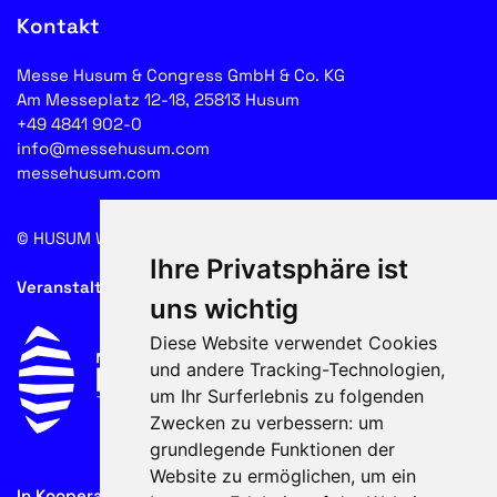
Kontakt
Messe Husum & Congress GmbH & Co. KG
Am Messeplatz 12-18, 25813 Husum
+49 4841 902-0
info@messehusum.com
messehusum.com
© HUSUM WIND 2026
Cookie
Ihre Privatsphäre ist
Veranstalter
uns wichtig
Diese Website verwendet Cookies
und andere Tracking-Technologien,
um Ihr Surferlebnis zu folgenden
Zwecken zu verbessern:
um
grundlegende Funktionen der
Website zu ermöglichen
,
um ein
In Kooperation mit