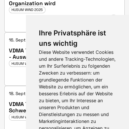
Organization wird
HUSUM WIND 2025
Ihre Privatsphäre ist
16. Sept. 2025 16:00 - 16:20 | Hall 3, booth C25
uns wichtig
VDMA Talk: NIS 2 und Cyber Resilience Act
Diese Website verwendet Cookies
- Auswirkungen auf die Cyber-Sicherheit
und andere Tracking-Technologien,
in der Windenergiebranche
HUSUM WIND 2025
um Ihr Surferlebnis zu folgenden
Zwecken zu verbessern:
um
grundlegende Funktionen der
Website zu ermöglichen
,
um ein
besseres Erlebnis auf der Website
18. Sept. 2025 11:00 - 11:20 | Hall 3, booth C25
zu bieten
,
um Ihr Interesse an
VDMA Talk: Großraum- und
unseren Produkten und
Schwertransporte in der Windenergie -
Dienstleistungen zu messen und
Nutzung des Binnenschiffs –
HUSUM WIND 2025
Marketinginteraktionen zu
Herausforderungen und Chancen
personalisieren
,
um Anzeigen zu