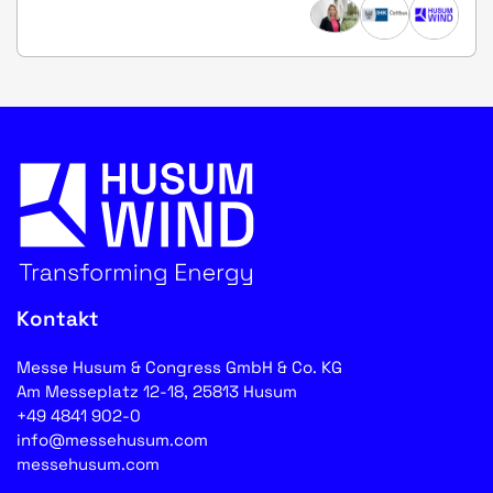
Kontakt
Messe Husum & Congress GmbH & Co. KG
Am Messeplatz 12-18, 25813 Husum
+49 4841 902-0
info@messehusum.com
messehusum.com