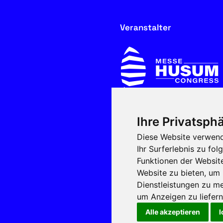
Veranstalter
Ihre Privatsphä
In Kooperation mit
Diese Website verwend
Ihr Surferlebnis zu f
Funktionen der Websit
Website zu bieten
,
um 
Dienstleistungen zu me
um Anzeigen zu liefern 
Alle akzeptieren
I