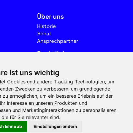
Über uns
Historie
Beirat
Ansprechpartner
Rechtliches
Impressum
re ist uns wichtig
Datenschutz
et Cookies und andere Tracking-Technologien, um
Nutzungsbedingungen
olgenden Zwecken zu verbessern:
um grundlegende
e zu ermöglichen
,
um ein besseres Erlebnis auf der
Folgen Sie uns auf Social
Ihr Interesse an unseren Produkten und
Media
ssen und Marketinginteraktionen zu personalisieren
,
die für Sie relevanter sind
.
ch lehne ab
Einstellungen ändern