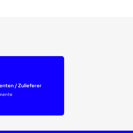
nten / Zulieferer
emente