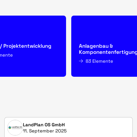
/ Projektentwicklung
Anlagenbau &
Komponentenfertigun
emente
83 Elemente
LandPlan OS GmbH
11. September 2025