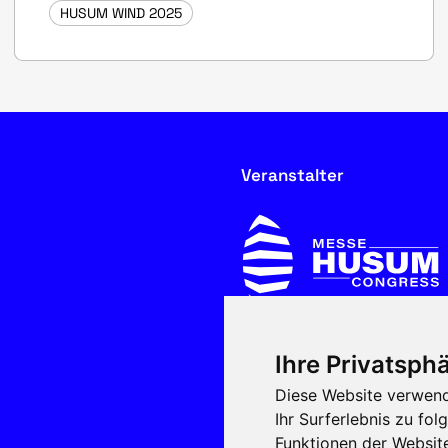
HUSUM WIND 2025
Veranstalter
Ihre Privatsphä
In Kooperation mit
Diese Website verwend
Ihr Surferlebnis zu f
Funktionen der Websit