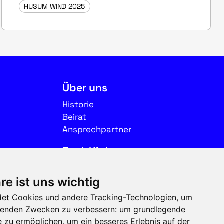
HUSUM WIND 2025
Über uns
Historie
Beirat
Ansprechpartner
Rechtliches
Impressum
re ist uns wichtig
Datenschutz
et Cookies und andere Tracking-Technologien, um
Nutzungsbedingungen
olgenden Zwecken zu verbessern:
um grundlegende
e zu ermöglichen
,
um ein besseres Erlebnis auf der