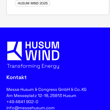
HUSUM WIND 2025
Kontakt
Messe Husum & Congress GmbH & Co. KG
Am Messeplatz 12-18, 25813 Husum
+49 4841 902-0
info@messehusum.com