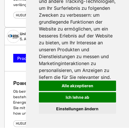
und andere Tracking-Technologien,
verlängern.
um Ihr Surferlebnis zu folgenden
Zwecken zu verbessern:
um
HUSUM WIND 2025
grundlegende Funktionen der
Website zu ermöglichen
,
um ein
United Rentals GmbH
besseres Erlebnis auf der Website
5. August 2025
zu bieten
,
um Ihr Interesse an
unseren Produkten und
Dienstleistungen zu messen und
Produkt-Highlight
Marketinginteraktionen zu
personalisieren
,
um Anzeigen zu
liefern die für Sie relevanter sind
.
Power Lösungen
Alle akzeptieren
Ob beim Bau neuer Windparks, bei Wartungsarbeiten an
bestehenden Anlagen oder für temporäre
Ich lehne ab
Energieversorgung vor Ort: United Rentals unterstützt
Sie mit passgenauen Mietlösungen, technischem Know-
Einstellungen ändern
how und digitalen Services.
HUSUM WIND 2025