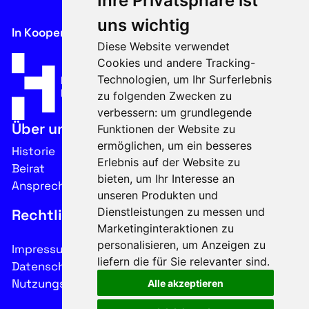
Ihre Privatsphäre ist
uns wichtig
In Kooperation mit
Diese Website verwendet
Cookies und andere Tracking-
Technologien, um Ihr Surferlebnis
zu folgenden Zwecken zu
verbessern:
um grundlegende
Über uns
Funktionen der Website zu
ermöglichen
,
um ein besseres
Historie
Erlebnis auf der Website zu
Beirat
bieten
,
um Ihr Interesse an
Ansprechpartner
unseren Produkten und
Dienstleistungen zu messen und
Rechtliches
Marketinginteraktionen zu
personalisieren
,
um Anzeigen zu
Impressum
liefern die für Sie relevanter sind
.
Datenschutz
Nutzungsbedingungen
Alle akzeptieren