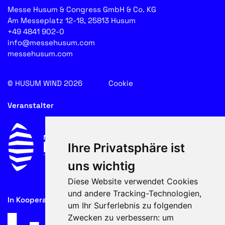
Messe Husum & Congress GmbH & Co. KG
Am Messeplatz 12-18, 25813 Husum
+49 4841 902-0
info@messehusum.com
messehusum.com
© HUSUM WIND 2026
Cookie
Veranstalter
Ihre Privatsphäre ist
uns wichtig
Diese Website verwendet Cookies
und andere Tracking-Technologien,
In Kooperation mit
um Ihr Surferlebnis zu folgenden
Zwecken zu verbessern:
um