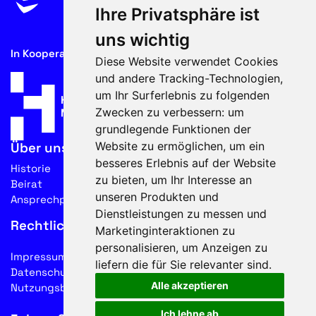
Ihre Privatsphäre ist
uns wichtig
In Kooperation mit
Diese Website verwendet Cookies
und andere Tracking-Technologien,
um Ihr Surferlebnis zu folgenden
Zwecken zu verbessern:
um
grundlegende Funktionen der
Website zu ermöglichen
,
um ein
Über uns
besseres Erlebnis auf der Website
Historie
zu bieten
,
um Ihr Interesse an
Beirat
unseren Produkten und
Ansprechpartner
Dienstleistungen zu messen und
Rechtliches
Marketinginteraktionen zu
personalisieren
,
um Anzeigen zu
Impressum
liefern die für Sie relevanter sind
.
Datenschutz
Alle akzeptieren
Nutzungsbedingungen
Ich lehne ab