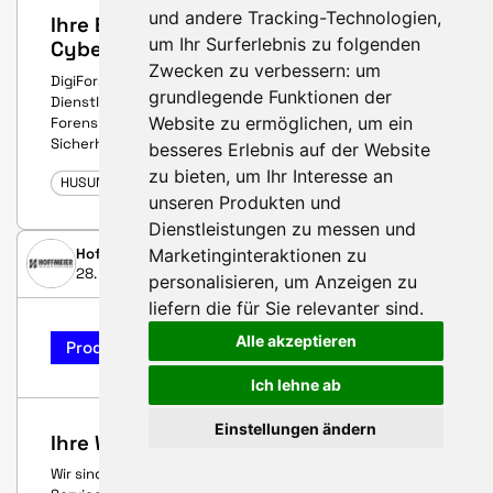
und andere Tracking-Technologien,
Ihre Experten für IT‑Forensik &
um Ihr Surferlebnis zu folgenden
Cyber‑Sicherheit
Zwecken zu verbessern:
um
DigiFors ist ein hoch spezialisiertes
grundlegende Funktionen der
Dienstleistungsunternehmen mit Fokus auf digitale
Website zu ermöglichen
,
um ein
Forensik, Cyber-Sicherheit, SOC-Servcies und IT-
Sicherheitsberatung.
besseres Erlebnis auf der Website
zu bieten
,
um Ihr Interesse an
HUSUM WIND 2025
unseren Produkten und
Dienstleistungen zu messen und
Marketinginteraktionen zu
Hoffmeier Industrieanlagen GmbH + Co. KG
28. Juli 2025
personalisieren
,
um Anzeigen zu
liefern die für Sie relevanter sind
.
Alle akzeptieren
Produkt-Highlight
Ich lehne ab
Einstellungen ändern
Ihre Windenergie - Unser Antrieb
Wir sind Ihr zuverlässiger und kompetenter