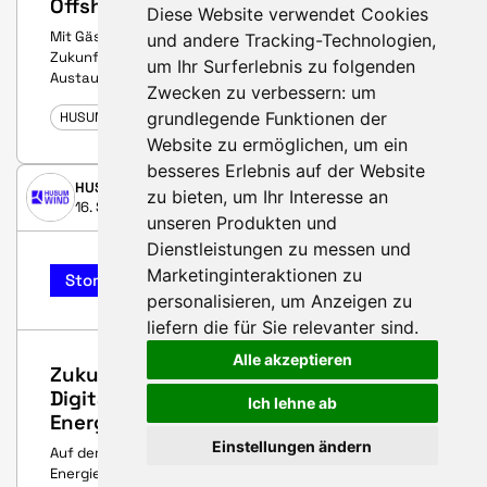
Offshore-Wind im Fokus
Diese Website verwendet Cookies
Mit Gästen aus Politik und Wirtschaft feierten wir die
und andere Tracking-Technologien,
Zukunft der Offshore-Windenergie – voller Visionen,
um Ihr Surferlebnis zu folgenden
Austausch und einem besonderen Ticket-Gewinnspiel!
Zwecken zu verbessern:
um
grundlegende Funktionen der
HUSUM WIND 2025
Website zu ermöglichen
,
um ein
besseres Erlebnis auf der Website
HUSUM WIND
zu bieten
,
um Ihr Interesse an
16. September 2025
unseren Produkten und
Dienstleistungen zu messen und
Marketinginteraktionen zu
Story
personalisieren
,
um Anzeigen zu
liefern die für Sie relevanter sind
.
Alle akzeptieren
Zukunft erleben: Wasserstoff &
Digitalisierung im Fokus der
Ich lehne ab
Energiewende
Einstellungen ändern
Auf der Messe warten zwei Highlights auf alle, die die
Energiezukunft aktiv mitgestalten wollen: das Hydrogen