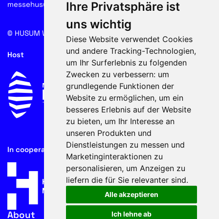
messehusum.com
Ihre Privatsphäre ist
uns wichtig
© HUSUM WIND 2026
Cookie
Diese Website verwendet Cookies
und andere Tracking-Technologien,
Host
um Ihr Surferlebnis zu folgenden
Zwecken zu verbessern:
um
grundlegende Funktionen der
Website zu ermöglichen
,
um ein
besseres Erlebnis auf der Website
zu bieten
,
um Ihr Interesse an
unseren Produkten und
Dienstleistungen zu messen und
In cooperation with
Marketinginteraktionen zu
personalisieren
,
um Anzeigen zu
liefern die für Sie relevanter sind
.
Alle akzeptieren
About
Ich lehne ab