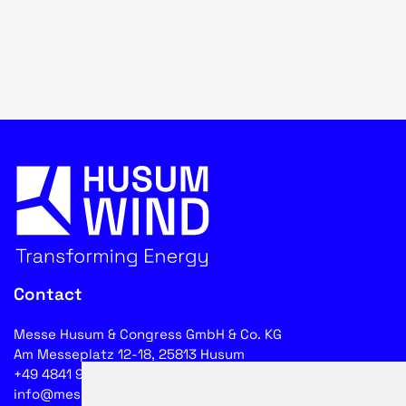
Contact
Messe Husum & Congress GmbH & Co. KG
Am Messeplatz 12-18, 25813 Husum
+49 4841 902-0
info@messehusum.com