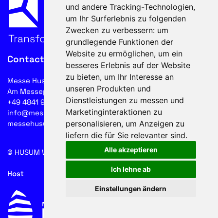
und andere Tracking-Technologien,
um Ihr Surferlebnis zu folgenden
Zwecken zu verbessern:
um
grundlegende Funktionen der
Website zu ermöglichen
,
um ein
Contact
besseres Erlebnis auf der Website
zu bieten
,
um Ihr Interesse an
Messe Husum & Congress GmbH & Co. KG
unseren Produkten und
Am Messeplatz 12-18, 25813 Husum
Dienstleistungen zu messen und
+49 4841 902-0
Marketinginteraktionen zu
info@messehusum.com
personalisieren
,
um Anzeigen zu
messehusum.com
liefern die für Sie relevanter sind
.
Alle akzeptieren
© HUSUM WIND 2026
Cookie
Ich lehne ab
Host
Einstellungen ändern