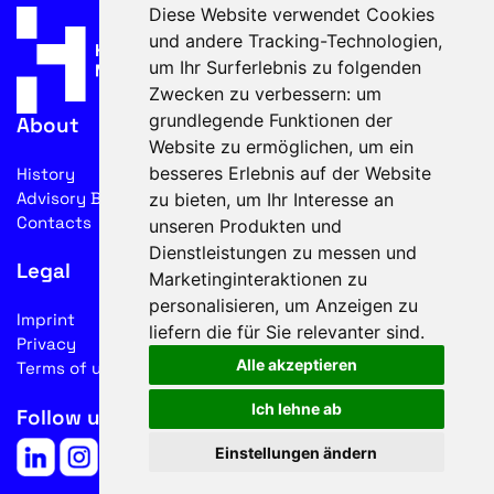
Diese Website verwendet Cookies
und andere Tracking-Technologien,
um Ihr Surferlebnis zu folgenden
Zwecken zu verbessern:
um
grundlegende Funktionen der
About
Website zu ermöglichen
,
um ein
besseres Erlebnis auf der Website
History
Advisory Board
zu bieten
,
um Ihr Interesse an
Contacts
unseren Produkten und
Dienstleistungen zu messen und
Legal
Marketinginteraktionen zu
personalisieren
,
um Anzeigen zu
Imprint
liefern die für Sie relevanter sind
.
Privacy
Alle akzeptieren
Terms of use
Ich lehne ab
Follow us on social media
Einstellungen ändern