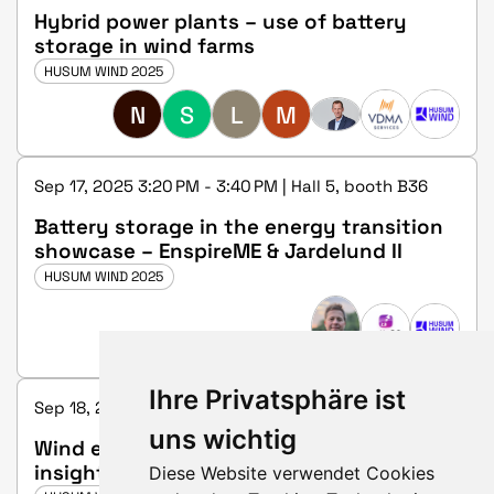
Hybrid power plants – use of battery
storage in wind farms
HUSUM WIND 2025
N
S
L
M
Sep 17, 2025 3:20 PM - 3:40 PM | Hall 5, booth B36
Battery storage in the energy transition
showcase – EnspireME & Jardelund II
HUSUM WIND 2025
Ihre Privatsphäre ist
Sep 18, 2025 3:00 PM - 3:20 PM | Hall 3, booth C25
uns wichtig
Wind energy meets battery storage –
insights into co-location
Diese Website verwendet Cookies