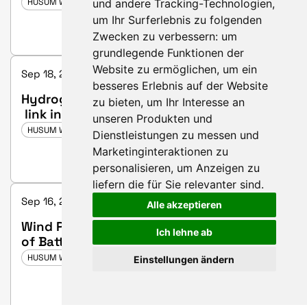
und andere Tracking-Technologien,
HUSUM WIND 2025
um Ihr Surferlebnis zu folgenden
Zwecken zu verbessern:
um
grundlegende Funktionen der
Website zu ermöglichen
,
um ein
Sep 18, 2025 3:45 PM - 4:15 PM | Hall 2, booth D26
besseres Erlebnis auf der Website
Hydrogen storage in caverns – (missing)
zu bieten
,
um Ihr Interesse an
link in tomorrow's energy system
unseren Produkten und
HUSUM WIND 2025
Dienstleistungen zu messen und
Marketinginteraktionen zu
personalisieren
,
um Anzeigen zu
liefern die für Sie relevanter sind
.
Sep 16, 2025 3:00 PM - 3:50 PM | Hall 3, booth C25
Alle akzeptieren
Wind PPAs, Negative Prices and the Role
Ich lehne ab
of Battery Storage
HUSUM WIND 2025
Einstellungen ändern